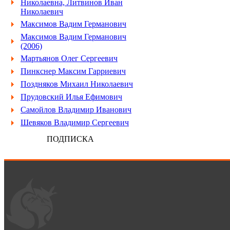
Николаевна, Литвинов Иван
Николаевич
Максимов Вадим Германович
Максимов Вадим Германович
(2006)
Мартьянов Олег Сергеевич
Пинкснер Максим Гарриевич
Поздняков Михаил Николаевич
Прудовский Илья Ефимович
Самойлов Владимир Иванович
Шевяков Владимир Сергеевич
ПОДПИСКА