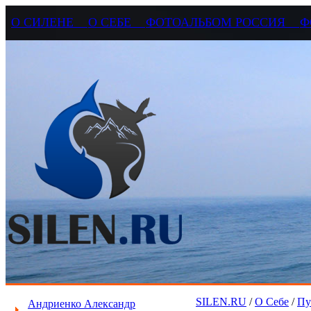
О СИЛЕНЕ
О СЕБЕ
ФОТОАЛЬБОМ РОССИЯ
Ф
SILEN.RU
/
О Себе
/
Пу
Андриенко Александр