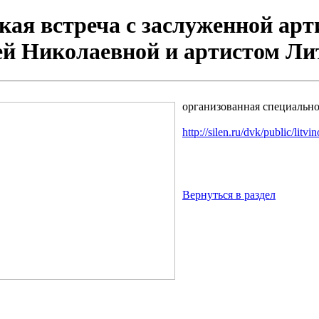
кая встреча с заслуженной ар
ей Николаевной и артистом Л
организованная специально
http://silen.ru/dvk/public/litv
Вернуться в раздел