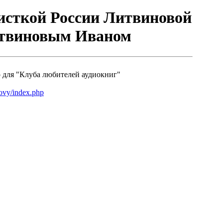
тисткой России Литвиновой
итвиновым Иваном
 для "Клуба любителей аудиокниг"
inovy/index.php