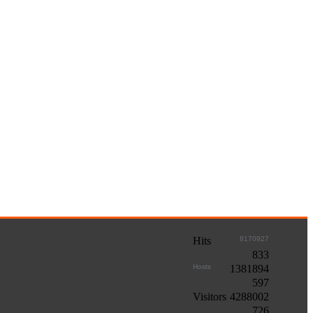
Hits
8170927
833
Hosts
1381894
597
Visitors
4288002
726