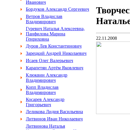
Иванович
Творчес
Бордуков Александр Сергеевич
Ветров Владислав
Наталь
Владимирович
Гуревич Наталья Алексеевна,
Панфилова Марина
22.11.2008
Генриховна
Дуров Лев Константинович
Зарецкий Андрей Николаевич
Исаев Олег Валерьевич
Карапетян Артём Яковлевич
Клюквин Александр
Владимирович
Копп Владислав
Владимирович
Косарев Александр
Григорьевич
Леликова Лидия Васильевна
Литвинов Иван Николаевич
Литвинова Наталья