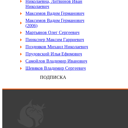
Николаевна, Литвинов Иван
Николаевич
Максимов Вадим Германович
Максимов Вадим Германович
(2006)
Мартьянов Олег Сергеевич
Пинкснер Максим Гарриевич
Поздняков Михаил Николаевич
Прудовский Илья Ефимович
Самойлов Владимир Иванович
Шевяков Владимир Сергеевич
ПОДПИСКА