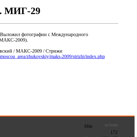
 МИГ-29
 Выложил фотографии с Международного
(МАКС-2009).
овский / МАКС-2009 / Стрижи
u/moscou_area/zhukovskiy/maks-2009/strizhi/index.php
Hits
8170266
172