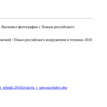
 Выложил фотографии с Показа российского
овский / Показ российского вооружения и техники 2010
i_tehniki-2010/aviacija_i_specnaz/index.php