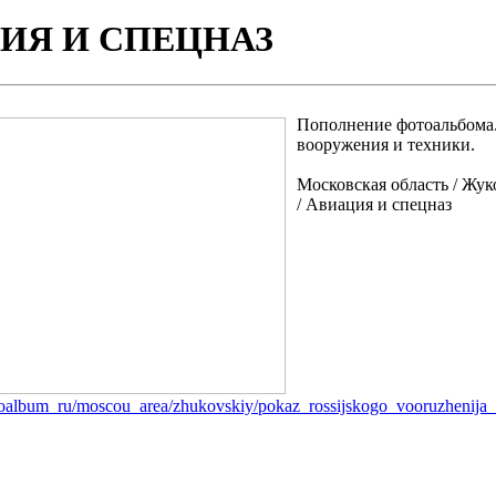
ИЯ И СПЕЦНАЗ
Пополнение фотоальбома.
вооружения и техники.
Московская область / Жук
/ Авиация и спецназ
hotoalbum_ru/moscou_area/zhukovskiy/pokaz_rossijskogo_vooruzhenija_