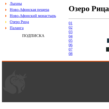
Лыхны
Озеро Рица
Ново-Афонская пещера
Ново-Афонский монастырь
Озеро Рица
01
02
Паланга
03
ПОДПИСКА
04
05
06
07
08