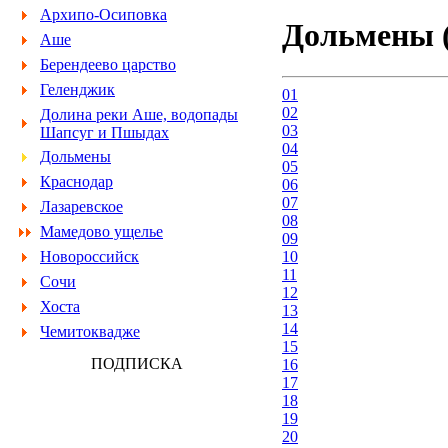
Архипо-Осиповка
Дольмены (
Аше
Берендеево царство
Геленджик
01
02
Долина реки Аше, водопады
03
Шапсуг и Пшыдах
04
Дольмены
05
Краснодар
06
07
Лазаревское
08
Мамедово ущелье
09
10
Новороссийск
11
Сочи
12
Хоста
13
14
Чемитоквадже
15
ПОДПИСКА
16
17
18
19
20