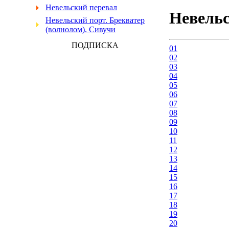
Невельский перевал
Невельс
Невельский порт. Брекватер
(волнолом). Сивучи
ПОДПИСКА
01
02
03
04
05
06
07
08
09
10
11
12
13
14
15
16
17
18
19
20