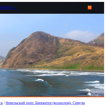
ФОРУМ
ск
/
Невельский порт. Брекватер (волнолом). Сивучи