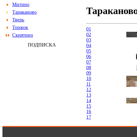
Митино
Тараканово
Тараканово
Тверь
Торжок
01
02
Скнятино
03
ПОДПИСКА
04
05
06
07
08
09
10
11
12
13
14
15
16
17