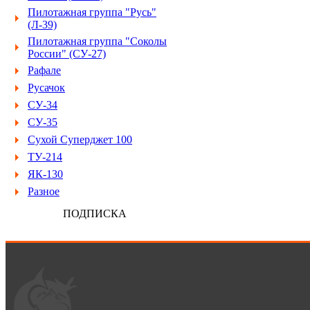
Пилотажная группа "Русь"
(Л-39)
Пилотажная группа "Соколы
России" (СУ-27)
Рафале
Русачок
СУ-34
СУ-35
Сухой Суперджет 100
ТУ-214
ЯК-130
Разное
ПОДПИСКА