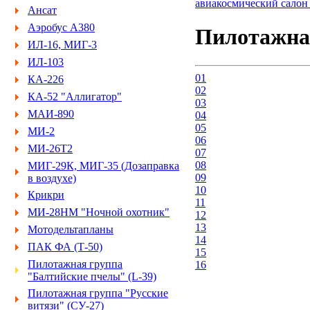
авиакосмический сало
Ансат
Аэробус А380
Пилотажная
ИЛ-16, МИГ-3
ИЛ-103
01
КА-226
02
КА-52 "Аллигатор"
03
МАИ-890
04
05
МИ-2
06
МИ-26Т2
07
08
МИГ-29К, МИГ-35 (Дозаправка
09
в воздухе)
10
Крикри
11
МИ-28НМ "Ночной охотник"
12
13
Мотодельтапланы
14
ПАК ФА (Т-50)
15
Пилотажная группа
16
"Балтийские пчелы" (L-39)
Пилотажная группа "Русские
витязи" (СУ-27)