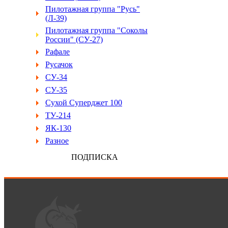
Пилотажная группа "Русь"
(Л-39)
Пилотажная группа "Соколы
России" (СУ-27)
Рафале
Русачок
СУ-34
СУ-35
Сухой Суперджет 100
ТУ-214
ЯК-130
Разное
ПОДПИСКА